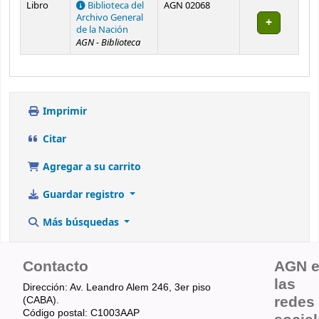
Libro
Biblioteca del
AGN 02068
Archivo General
de la Nación
AGN - Biblioteca
Imprimir
Citar
Agregar a su carrito
Guardar registro
Más búsquedas
Contacto
AGN 
las
Dirección: Av. Leandro Alem 246, 3er piso
redes
(CABA).
Código postal: C1003AAP