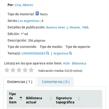
Por:
Ciria, Alberto
Tipo de material:
Texto
Series
Los argentinos
; 6
Detalles de publicación:
Buenos Aires :
J. Alvares,
1968.
Edición:
1ª ed
Descripción:
356 páginas
Tipo de contenido:
Tipo de medio:
Tipo de soporte:
Tema(s):
UNIVERSIDADES
Argentina
Lista(s) en las que aparece este ítem:
AGN - Biblioteca
Valoración
Valoración media: 0.0 (0 votos)
Existencias
( 1 )
Comentarios ( 0 )
Tipo
de
Biblioteca
Signatura
ítem
actual
topográfica
Existencias