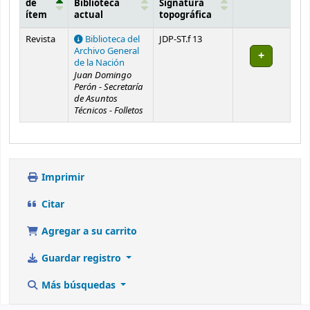
de
Biblioteca
Signatura
ítem
actual
topográfica
Existencias
Revista
Biblioteca del
JDP-ST.f 13
Archivo General
de la Nación
Juan Domingo
Perón - Secretaría
de Asuntos
Técnicos - Folletos
Imprimir
Citar
Agregar a su carrito
Guardar registro
Más búsquedas