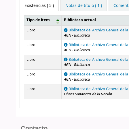
Existencias
( 5 )
Notas de título ( 1 )
Comentar
Tipo de ítem
Biblioteca actual
Existencias
Libro
Biblioteca del Archivo General de l
AGN - Biblioteca
Libro
Biblioteca del Archivo General de l
AGN - Biblioteca
Libro
Biblioteca del Archivo General de l
AGN - Biblioteca
Libro
Biblioteca del Archivo General de l
AGN - Biblioteca
Libro
Biblioteca del Archivo General de l
Obras Sanitarias de la Nación
Contacto