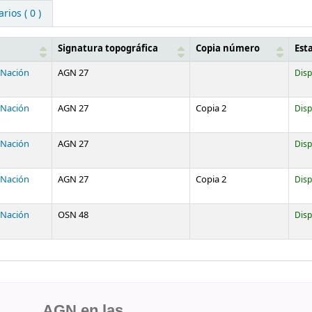
ios ( 0 )
Signatura topográfica
Copia número
Est
a Nación
AGN 27
Disp
a Nación
AGN 27
Copia 2
Disp
a Nación
AGN 27
Disp
a Nación
AGN 27
Copia 2
Disp
a Nación
OSN 48
Disp
AGN en las