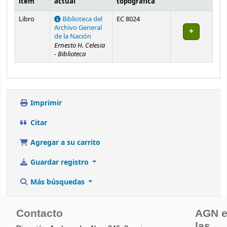
ítem
actual
topográfica
Existencias
Libro
Biblioteca del
EC 8024
Archivo General
de la Nación
Ernesto H. Celesia
- Biblioteca
Imprimir
Citar
Agregar a su carrito
Guardar registro
Más búsquedas
Contacto
AGN 
las