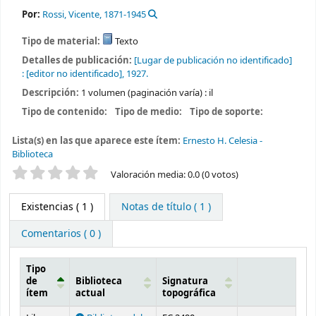
Por:
Rossi, Vicente
, 1871-1945
Tipo de material:
Texto
Detalles de publicación:
[Lugar de publicación no identificado]
:
[editor no identificado],
1927.
Descripción:
1 volumen (paginación varía) : il
Tipo de contenido:
Tipo de medio:
Tipo de soporte:
Lista(s) en las que aparece este ítem:
Ernesto H. Celesia -
Biblioteca
Valoración
Valoración media: 0.0 (0 votos)
Existencias
( 1 )
Notas de título ( 1 )
Comentarios ( 0 )
Tipo
de
Biblioteca
Signatura
ítem
actual
topográfica
Existencias