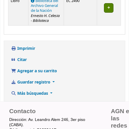
Libro
Biblioteca del
EC 2490
Archivo General
de la Nación
Ernesto H. Celesia
- Biblioteca
Imprimir
Citar
Agregar a su carrito
Guardar registro
Más búsquedas
Contacto
AGN 
las
Dirección: Av. Leandro Alem 246, 3er piso
redes
(CABA).