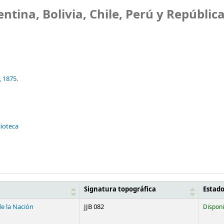
ntina, Bolivia, Chile, Perú y Repúblic
,
1875.
lioteca
Signatura topográfica
Estad
de la Nación
JJB 082
Disponi