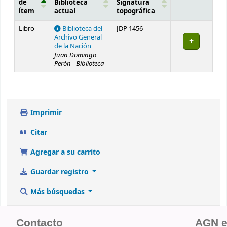
de
Biblioteca
Signatura
ítem
actual
topográfica
Existencias
Libro
Biblioteca del
JDP 1456
Archivo General
de la Nación
Juan Domingo
Perón - Biblioteca
Imprimir
Citar
Agregar a su carrito
Guardar registro
Más búsquedas
Contacto
AGN 