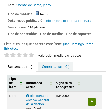
Por:
Pimentel de Borba, Jenny
Tipo de material:
Texto
Detalles de publicación:
Río de Janeiro :
Borba Ed.,
1943.
Descripción:
294 páginas
Tipo de contenido:
Tipo de medio:
Tipo de soporte:
Lista(s) en las que aparece este ítem:
Juan Domingo Perón -
Biblioteca
Valoración
Valoración media: 0.0 (0 votos)
Existencias
( 1 )
Comentarios ( 0 )
Tipo
de
Biblioteca
Signatura
ítem
actual
topográfica
Existencias
Libro
Biblioteca del
JDP 0060
Archivo General
de la Nación
Juan Domingo