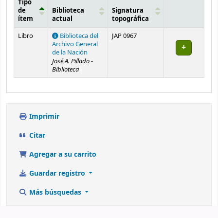
Tipo
de
Biblioteca
Signatura
ítem
actual
topográfica
Existencias
Libro
Biblioteca del
JAP 0967
Archivo General
de la Nación
José A. Pillado -
Biblioteca
Imprimir
Citar
Agregar a su carrito
Guardar registro
Más búsquedas