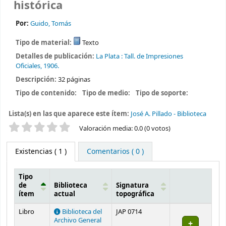
histórica
Por:
Guido, Tomás
Tipo de material:
Texto
Detalles de publicación:
La Plata :
Tall. de Impresiones
Oficiales,
1906.
Descripción:
32 páginas
Tipo de contenido:
Tipo de medio:
Tipo de soporte:
Lista(s) en las que aparece este ítem:
José A. Pillado - Biblioteca
Valoración
Valoración media: 0.0 (0 votos)
Existencias
( 1 )
Comentarios ( 0 )
Tipo
de
Biblioteca
Signatura
ítem
actual
topográfica
Existencias
Libro
Biblioteca del
JAP 0714
Archivo General