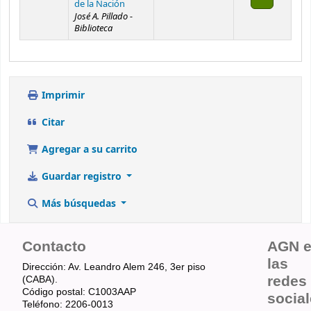
de la Nación
José A. Pillado -
Biblioteca
Imprimir
Citar
Agregar a su carrito
Guardar registro
Más búsquedas
Contacto
AGN 
las
Dirección: Av. Leandro Alem 246, 3er piso
redes
(CABA).
Código postal: C1003AAP
socia
Teléfono: 2206-0013