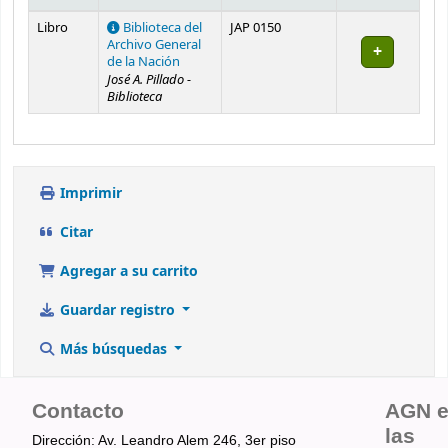
Existencias
Libro
Biblioteca del
JAP 0150
Archivo General
de la Nación
José A. Pillado -
Biblioteca
Imprimir
Citar
Agregar a su carrito
Guardar registro
Más búsquedas
Contacto
AGN 
las
Dirección: Av. Leandro Alem 246, 3er piso