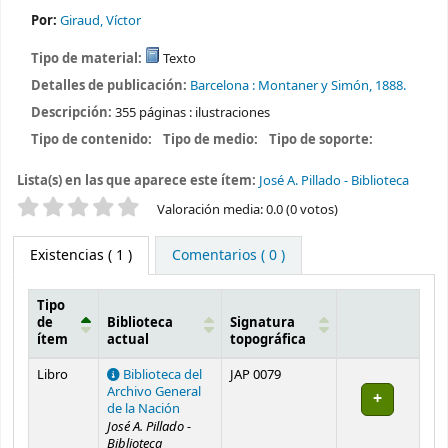
Por:
Giraud, Víctor
Tipo de material:
Texto
Detalles de publicación:
Barcelona :
Montaner y Simón,
1888.
Descripción:
355 páginas : ilustraciones
Tipo de contenido:
Tipo de medio:
Tipo de soporte:
Lista(s) en las que aparece este ítem:
José A. Pillado - Biblioteca
Valoración
Valoración media: 0.0 (0 votos)
Existencias
( 1 )
Comentarios ( 0 )
Tipo
de
Biblioteca
Signatura
ítem
actual
topográfica
Existencias
Libro
Biblioteca del
JAP 0079
Archivo General
de la Nación
José A. Pillado -
Biblioteca