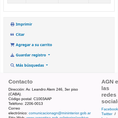
Imprimir
Citar
Agregar a su carrito
Guardar registro
Más búsquedas
Contacto
AGN 
las
Dirección: Av. Leandro Alem 246, 3er piso
redes
(CABA).
Código postal: C1003AAP
socia
Teléfono: 2206-0013
Correo
Facebook
electrónico:
comunicacionagn@mininterior.gob.ar
Twitter
/
Sitio Web:
www.argentina.gob.ar/interior/archivo-