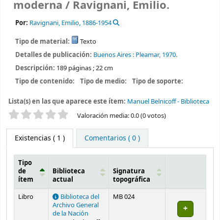
moderna /
Ravignani, Emilio.
Por:
Ravignani, Emilio
, 1886-1954
Tipo de material:
Texto
Detalles de publicación:
Buenos Aires :
Pleamar,
1970.
Descripción:
189 páginas ; 22 cm
Tipo de contenido:
Tipo de medio:
Tipo de soporte:
Lista(s) en las que aparece este ítem:
Manuel Belnicoff - Biblioteca
Valoración
Valoración media: 0.0 (0 votos)
Existencias
( 1 )
Comentarios ( 0 )
Tipo
de
Biblioteca
Signatura
ítem
actual
topográfica
Existencias
Libro
Biblioteca del
MB 024
Archivo General
de la Nación