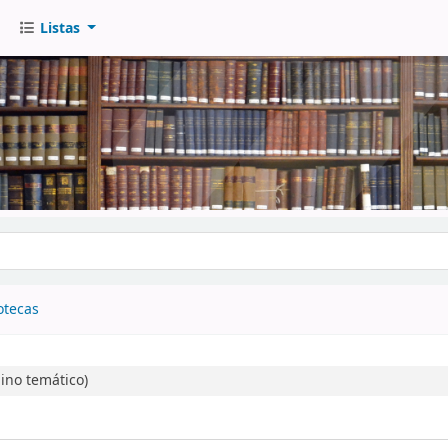
Listas
go
otecas
no temático)