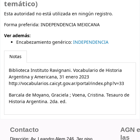
temático)
Esta autoridad no está utilizada en ningún registro.
Forma preferida:
INDEPENDENCIA MEXICANA
Ver además:
Encabezamiento genérico
:
INDEPENDENCIA
Notas
Biblioteca Instituto Ravignani. Vocabulario de Historia
Argentina y Americana, 31 enero 2023
http://vocabularios.caicyt.gov.ar/portal/index.php?v=33
Barcala de Moyano, Graciela ; Voena, Cristina. Tesauro de
Historia Argentina. 2da. ed.
Contacto
AGN 
las
Dirección: Av. Leandro Alem 246, 3er piso