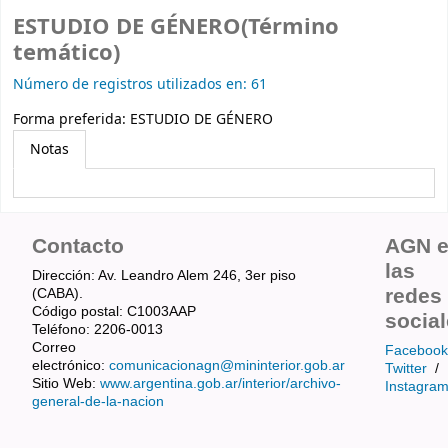
ESTUDIO DE GÉNERO(Término
temático)
Número de registros utilizados en: 61
Forma preferida:
ESTUDIO DE GÉNERO
Notas
Contacto
AGN 
las
Dirección: Av. Leandro Alem 246, 3er piso
redes
(CABA).
Código postal: C1003AAP
socia
Teléfono: 2206-0013
Correo
Facebook
electrónico:
comunicacionagn@mininterior.gob.ar
Twitter
/
Sitio Web:
www.argentina.gob.ar/interior/archivo-
Instagra
general-de-la-nacion