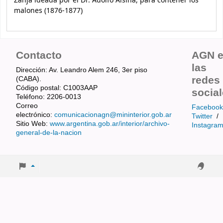
Zanja ideada por el Dr. Adolfo Alsina, para contener los
malones (1876-1877)
Contacto
AGN 
las
Dirección: Av. Leandro Alem 246, 3er piso
redes
(CABA).
Código postal: C1003AAP
socia
Teléfono: 2206-0013
Correo
Facebook
electrónico:
comunicacionagn@mininterior.gob.ar
Twitter
/
Sitio Web:
www.argentina.gob.ar/interior/archivo-
Instagra
general-de-la-nacion