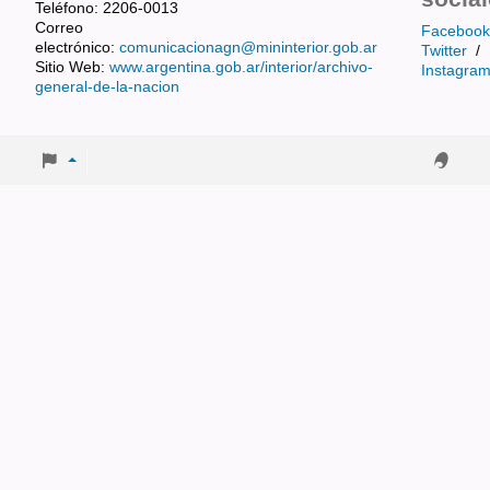
Teléfono: 2206-0013
Correo
Facebook
electrónico:
comunicacionagn@mininterior.gob.ar
Twitter
/
Sitio Web:
www.argentina.gob.ar/interior/archivo-
Instagra
general-de-la-nacion