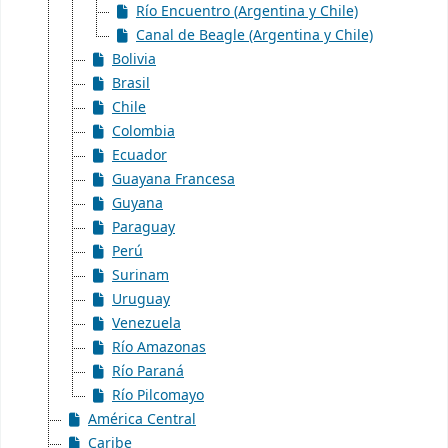
Río Encuentro (Argentina y Chile)
Canal de Beagle (Argentina y Chile)
Bolivia
Brasil
Chile
Colombia
Ecuador
Guayana Francesa
Guyana
Paraguay
Perú
Surinam
Uruguay
Venezuela
Río Amazonas
Río Paraná
Río Pilcomayo
América Central
Caribe