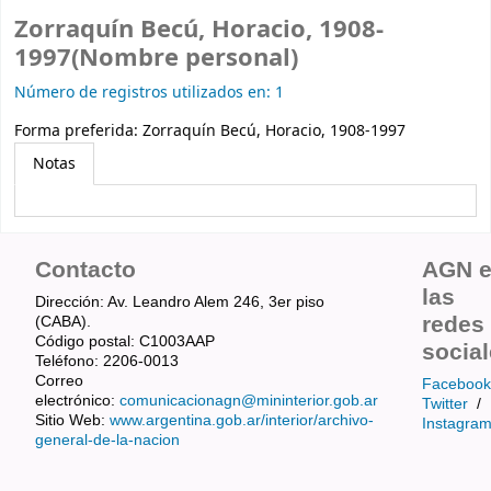
Zorraquín Becú, Horacio, 1908-
1997(Nombre personal)
Número de registros utilizados en: 1
Forma preferida:
Zorraquín Becú, Horacio, 1908-1997
Notas
Contacto
AGN 
las
Dirección: Av. Leandro Alem 246, 3er piso
redes
(CABA).
Código postal: C1003AAP
socia
Teléfono: 2206-0013
Correo
Facebook
electrónico:
comunicacionagn@mininterior.gob.ar
Twitter
/
Sitio Web:
www.argentina.gob.ar/interior/archivo-
Instagra
general-de-la-nacion