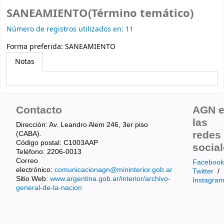
SANEAMIENTO(Término temático)
Número de registros utilizados en: 11
Forma preferida:
SANEAMIENTO
Notas
Contacto
AGN 
las
Dirección: Av. Leandro Alem 246, 3er piso
redes
(CABA).
Código postal: C1003AAP
socia
Teléfono: 2206-0013
Correo
Facebook
electrónico:
comunicacionagn@mininterior.gob.ar
Twitter
/
Sitio Web:
www.argentina.gob.ar/interior/archivo-
Instagra
general-de-la-nacion