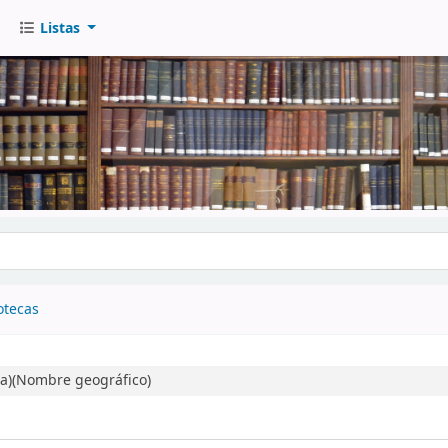
Listas
go
otecas
la)(Nombre geográfico)