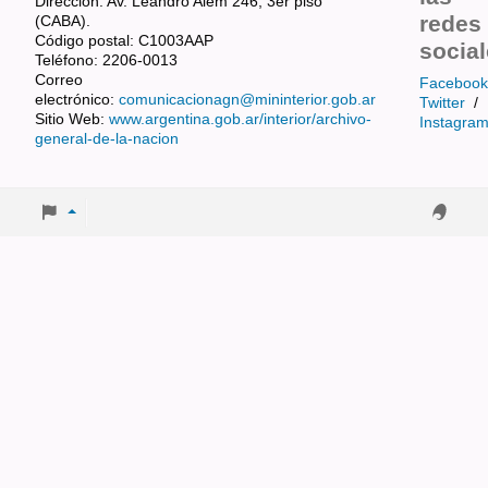
Dirección: Av. Leandro Alem 246, 3er piso
redes
(CABA).
Código postal: C1003AAP
socia
Teléfono: 2206-0013
Correo
Facebook
electrónico:
comunicacionagn@mininterior.gob.ar
Twitter
/
Sitio Web:
www.argentina.gob.ar/interior/archivo-
Instagra
general-de-la-nacion