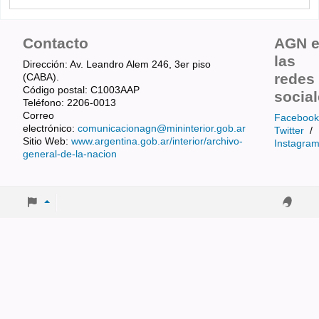
Contacto
AGN 
las
Dirección: Av. Leandro Alem 246, 3er piso
redes
(CABA).
Código postal: C1003AAP
socia
Teléfono: 2206-0013
Correo
Facebook
electrónico:
comunicacionagn@mininterior.gob.ar
Twitter
/
Sitio Web:
www.argentina.gob.ar/interior/archivo-
Instagra
general-de-la-nacion