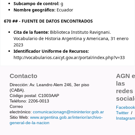
Subcampo de control:
g
Nombre geográfico:
Ecuador
670 ## - FUENTE DE DATOS ENCONTRADOS
Cita de la fuente:
Biblioteca Instituto Ravignani.
Vocabulario de Historia Argentina y Americana, 31 enero
2023
Identificador Uniforme de Recursos:
http://vocabularios.caicyt.gov.ar/portal/index.php?v=33
Contacto
AGN 
las
Dirección: Av. Leandro Alem 246, 3er piso
redes
(CABA).
Código postal: C1003AAP
socia
Teléfono: 2206-0013
Correo
Facebook
electrónico:
comunicacionagn@mininterior.gob.ar
Twitter
/
Sitio Web:
www.argentina.gob.ar/interior/archivo-
Instagra
general-de-la-nacion