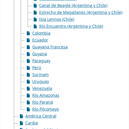
Canal de Beagle (Argentina y Chile)
Estrecho de Magallanes (Argentina y Chile)
Isla Lennox (Chile)
Río Encuentro (Argentina y Chile)
Colombia
Ecuador
Guayana Francesa
Guyana
Paraguay
Perú
Surinam
Uruguay
Venezuela
Río Amazonas
Río Paraná
Río Pilcomayo
América Central
Caribe