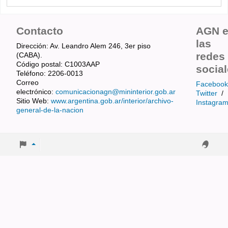
Contacto
AGN 
las
Dirección: Av. Leandro Alem 246, 3er piso
redes
(CABA).
Código postal: C1003AAP
socia
Teléfono: 2206-0013
Correo
Facebook
electrónico:
comunicacionagn@mininterior.gob.ar
Twitter
/
Sitio Web:
www.argentina.gob.ar/interior/archivo-
Instagra
general-de-la-nacion