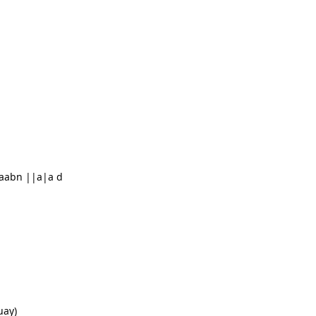
aabn ||a|a d
uay)