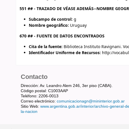
551 ## - TRAZADO DE VÉASE ADEMÁS--NOMBRE GEOG
Subcampo de control:
g
Nombre geográfico:
Uruguay
670 ## - FUENTE DE DATOS ENCONTRADOS
Cita de la fuente:
Biblioteca Instituto Ravignani. V
Identificador Uniforme de Recursos:
http://vocabul
Contacto
Dirección: Av. Leandro Alem 246, 3er piso (CABA).
Código postal: C1003AAP
Teléfono: 2206-0013
Correo electrónico:
comunicacionagn@mininterior.gob.ar
Sitio Web:
www.argentina.gob.ar/interior/archivo-general-d
la-nacion