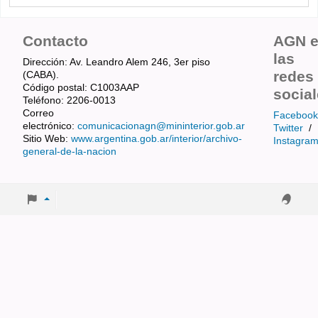
Contacto
AGN 
las
Dirección: Av. Leandro Alem 246, 3er piso
redes
(CABA).
Código postal: C1003AAP
socia
Teléfono: 2206-0013
Correo
Facebook
electrónico:
comunicacionagn@mininterior.gob.ar
Twitter
/
Sitio Web:
www.argentina.gob.ar/interior/archivo-
Instagra
general-de-la-nacion