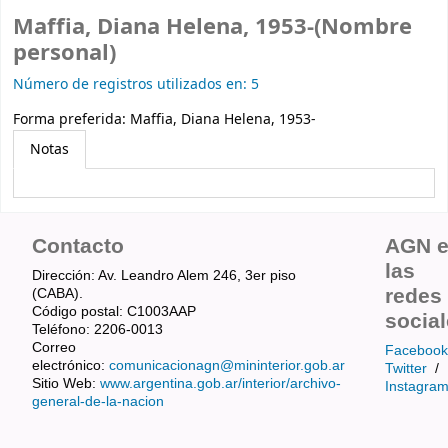
Maffia, Diana Helena, 1953-(Nombre
personal)
Número de registros utilizados en: 5
Forma preferida:
Maffia, Diana Helena, 1953-
Notas
Contacto
AGN 
las
Dirección: Av. Leandro Alem 246, 3er piso
redes
(CABA).
Código postal: C1003AAP
socia
Teléfono: 2206-0013
Correo
Facebook
electrónico:
comunicacionagn@mininterior.gob.ar
Twitter
/
Sitio Web:
www.argentina.gob.ar/interior/archivo-
Instagra
general-de-la-nacion