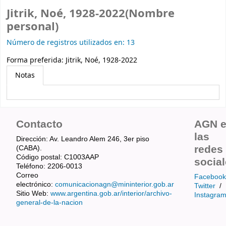
Jitrik, Noé, 1928-2022(Nombre
personal)
Número de registros utilizados en: 13
Forma preferida:
Jitrik, Noé, 1928-2022
Notas
Contacto
AGN 
las
Dirección: Av. Leandro Alem 246, 3er piso
redes
(CABA).
Código postal: C1003AAP
socia
Teléfono: 2206-0013
Correo
Facebook
electrónico:
comunicacionagn@mininterior.gob.ar
Twitter
/
Sitio Web:
www.argentina.gob.ar/interior/archivo-
Instagra
general-de-la-nacion