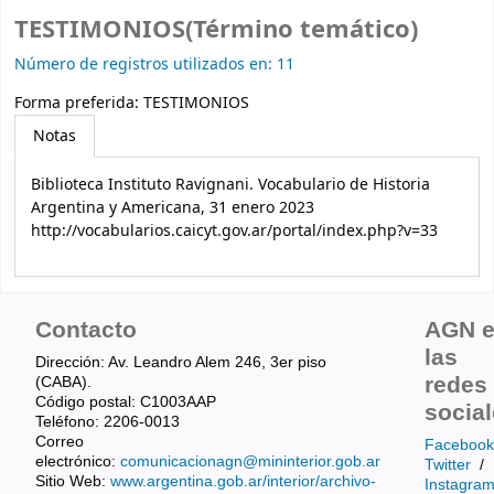
TESTIMONIOS(Término temático)
Número de registros utilizados en: 11
Forma preferida:
TESTIMONIOS
Notas
Biblioteca Instituto Ravignani. Vocabulario de Historia
Argentina y Americana, 31 enero 2023
http://vocabularios.caicyt.gov.ar/portal/index.php?v=33
Contacto
AGN 
las
Dirección: Av. Leandro Alem 246, 3er piso
redes
(CABA).
Código postal: C1003AAP
socia
Teléfono: 2206-0013
Correo
Facebook
electrónico:
comunicacionagn@mininterior.gob.ar
Twitter
/
Sitio Web:
www.argentina.gob.ar/interior/archivo-
Instagra