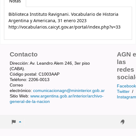
Notas
Biblioteca Instituto Ravignani. Vocabulario de Historia
Argentina y Americana, 31 enero 2023
http://vocabularios.caicyt.gov.ar/portal/index.php?v=33
Contacto
AGN 
las
Dirección: Av. Leandro Alem 246, 3er piso
redes
(CABA).
Código postal: C1003AAP
socia
Teléfono: 2206-0013
Correo
Facebook
electrónico:
comunicacionagn@mininterior.gob.ar
Twitter
/
Sitio Web:
www.argentina.gob.ar/interior/archivo-
Instagra
general-de-la-nacion