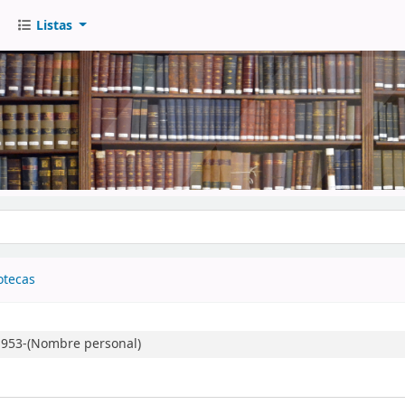
Listas
go
otecas
 1953-(Nombre personal)