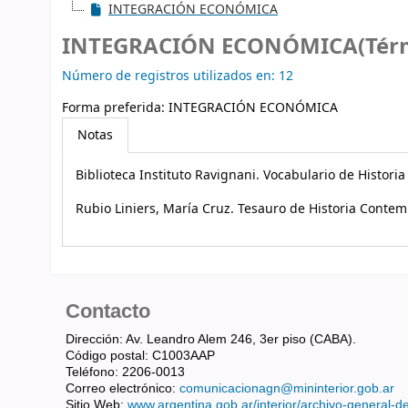
INTEGRACIÓN ECONÓMICA
INTEGRACIÓN ECONÓMICA(Térm
Número de registros utilizados en: 12
Forma preferida:
INTEGRACIÓN ECONÓMICA
Notas
Biblioteca Instituto Ravignani. Vocabulario de Histori
Rubio Liniers, María Cruz. Tesauro de Historia Cont
Contacto
Dirección: Av. Leandro Alem 246, 3er piso (CABA).
Código postal: C1003AAP
Teléfono: 2206-0013
Correo electrónico:
comunicacionagn@mininterior.gob.ar
Sitio Web:
www.argentina.gob.ar/interior/archivo-general-d