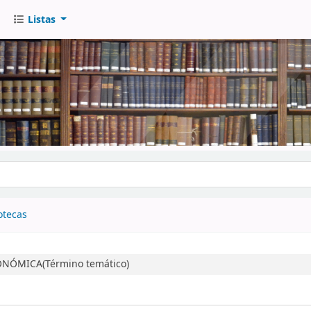
Listas
go
otecas
NÓMICA(Término temático)