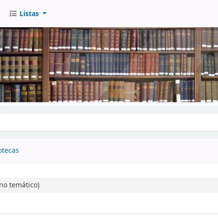
Listas
go
otecas
o temático)