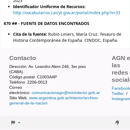
2023
Identificador Uniforme de Recursos:
http://vocabularios.caicyt.gov.ar/portal/index.php?v=33
670 ## - FUENTE DE DATOS ENCONTRADOS
Cita de la fuente:
Rubio Liniers, María Cruz. Tesauro de
Historia Contemporánea de España. CINDOC, España.
Contacto
AGN 
las
Dirección: Av. Leandro Alem 246, 3er piso
redes
(CABA).
Código postal: C1003AAP
socia
Teléfono: 2206-0013
Correo
Facebook
electrónico:
comunicacionagn@mininterior.gob.ar
Twitter
/
Sitio Web:
www.argentina.gob.ar/interior/archivo-
Instagra
general-de-la-nacion