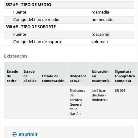
337 ## - TIPO DE MEDIO
Fuente
rdamedia
Código del tipo de medio
no mediado
338 ## - TIPO DE SOPORTE
Fuente
rdacarrier
Código del tipo de soporte
volumen
Existencias
Estado
Estado
Ubicación
Signatura
de
de
Estado de
Biblioteca
en
topográfica
retiro
pérdida
conservación
actual
estantería
completa
Biblioteca
José Juan
JJB 065
del
Biedma -
Archivo
Biblioteca
General
de la
Nación
Imprimir