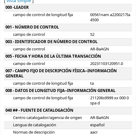
[
vista simple
]
Detalles MARC
000 -LEADER
campo de control de longitud fija
00561nam a2200217Ia
4500
001 - NÚMERO DE CONTROL
campo de control
52
003 - IDENTIFICADOR DE NÚMERO DE CONTROL
campo de control
AR-BaAGN
005 - FECHA Y HORA DE LA ÚLTIMA TRANSACCIÓN
campo de control
20231103120951.0
007 - CAMPO FIJO DE DESCRIPCIÓN FÍSICA--INFORMACIÓN
GENERAL
campo de control de longitud fija
ta
008 - DATOS DE LONGITUD FIJA--INFORMACIÓN GENERAL
campo de control de longitud fija
211206s9999 xx 000 0
spa d
040 ## - FUENTE DE CATALOGACIÓN
Centro catalogador/agencia de origen
AR-BaAGN
Lengua de catalogación
español
Normas de descripción
aacr