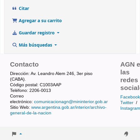
Citar
Agregar a su carrito
Guardar registro
Más búsquedas
Contacto
AGN 
las
Dirección: Av. Leandro Alem 246, 3er piso
redes
(CABA).
Código postal: C1003AAP
socia
Teléfono: 2206-0013
Correo
Facebook
electrónico:
comunicacionagn@mininterior.gob.ar
Twitter
/
Sitio Web:
www.argentina.gob.ar/interior/archivo-
Instagra
general-de-la-nacion