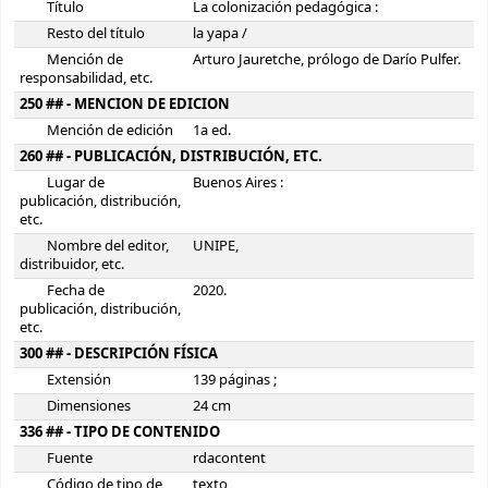
Título
La colonización pedagógica :
Resto del título
la yapa /
Mención de
Arturo Jauretche, prólogo de Darío Pulfer.
responsabilidad, etc.
250 ## - MENCION DE EDICION
Mención de edición
1a ed.
260 ## - PUBLICACIÓN, DISTRIBUCIÓN, ETC.
Lugar de
Buenos Aires :
publicación, distribución,
etc.
Nombre del editor,
UNIPE,
distribuidor, etc.
Fecha de
2020.
publicación, distribución,
etc.
300 ## - DESCRIPCIÓN FÍSICA
Extensión
139 páginas ;
Dimensiones
24 cm
336 ## - TIPO DE CONTENIDO
Fuente
rdacontent
Código de tipo de
texto