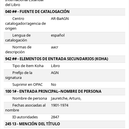
Internacional Estándar
del Libro
040 ## - FUENTE DE CATALOGACIÓN
Centro
AR-BaAGN
catalogador/agencia de
origen
Lengua de
español
catalogación
Normas de
aacr
descripción
942 ## - ELEMENTOS DE ENTRADA SECUNDARIOS (KOHA)
Tipo de ítem Koha
Libro
Prefijo de la
AGN
signatura
Suprimir en OPAC
No
100 1# - ENTRADA PRINCIPAL--NOMBRE DE PERSONA
Nombre de persona
Jauretche, Arturo,
Fechas asociadas al
1901-1974
nombre
ID autoridades
2847
245 13 - MENCIÓN DEL TÍTULO