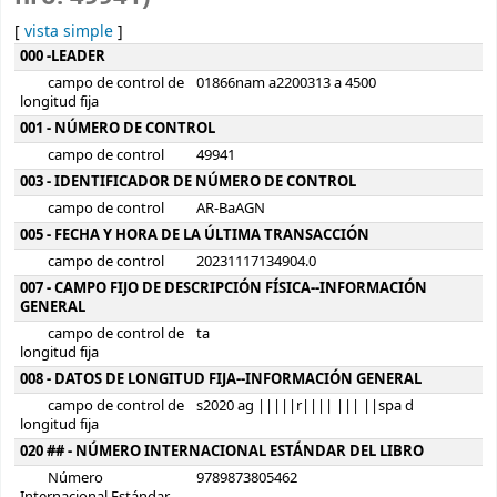
[
vista simple
]
Detalles MARC
000 -LEADER
campo de control de
01866nam a2200313 a 4500
longitud fija
001 - NÚMERO DE CONTROL
campo de control
49941
003 - IDENTIFICADOR DE NÚMERO DE CONTROL
campo de control
AR-BaAGN
005 - FECHA Y HORA DE LA ÚLTIMA TRANSACCIÓN
campo de control
20231117134904.0
007 - CAMPO FIJO DE DESCRIPCIÓN FÍSICA--INFORMACIÓN
GENERAL
campo de control de
ta
longitud fija
008 - DATOS DE LONGITUD FIJA--INFORMACIÓN GENERAL
campo de control de
s2020 ag |||||r|||| ||| ||spa d
longitud fija
020 ## - NÚMERO INTERNACIONAL ESTÁNDAR DEL LIBRO
Número
9789873805462