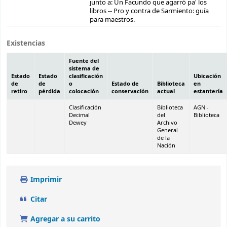
junto a: Un Facundo que agarró pa' los
libros -- Pro y contra de Sarmiento: guía
para maestros.
Existencias
Fuente del
sistema de
Estado
Estado
clasificación
Ubicación
de
de
o
Estado de
Biblioteca
en
retiro
pérdida
colocación
conservación
actual
estantería
Clasificación
Biblioteca
AGN -
Decimal
del
Biblioteca
Dewey
Archivo
General
de la
Nación
Imprimir
Citar
Agregar a su carrito