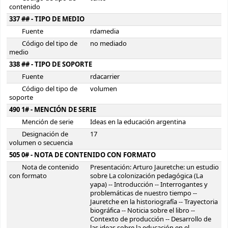
contenido
337 ## - TIPO DE MEDIO
Fuente
rdamedia
Código del tipo de
no mediado
medio
338 ## - TIPO DE SOPORTE
Fuente
rdacarrier
Código del tipo de
volumen
soporte
490 1# - MENCIÓN DE SERIE
Mención de serie
Ideas en la educación argentina
Designación de
17
volumen o secuencia
505 0# - NOTA DE CONTENIDO CON FORMATO
Nota de contenido
Presentación: Arturo Jauretche: un estudio
con formato
sobre La colonización pedagógica (La
yapa) -- Introducción -- Interrogantes y
problemáticas de nuestro tiempo --
Jauretche en la historiografía -- Trayectoria
biográfica -- Noticia sobre el libro --
Contexto de producción -- Desarrollo de