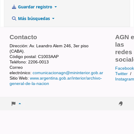
Guardar registro
Más búsquedas
Contacto
AGN 
las
Dirección: Av. Leandro Alem 246, 3er piso
redes
(CABA).
Código postal: C1003AAP
socia
Teléfono: 2206-0013
Correo
Facebook
electrónico:
comunicacionagn@mininterior.gob.ar
Twitter
/
Sitio Web:
www.argentina.gob.ar/interior/archivo-
Instagra
general-de-la-nacion