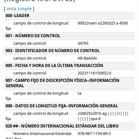
[
vista simple
]
Detalles MARC
000 -LEADER
campo de control de longitud
00922nam a2200325 a 4500
fija
001 - NÚMERO DE CONTROL
campo de control
34765
003 - IDENTIFICADOR DE NÚMERO DE CONTROL
campo de control
AR-BaAGN
005 - FECHA Y HORA DE LA ÚLTIMA TRANSACCIÓN
campo de control
20231116150852.0
007 - CAMPO FIJO DE DESCRIPCIÓN FÍSICA--INFORMACIÓN
GENERAL
campo de control de longitud
ta
fija
008 - DATOS DE LONGITUD FIJA--INFORMACIÓN GENERAL
campo de control de longitud
220625s2010 ag |||||r||||
fija
||||||spa d
020 ## - NÚMERO INTERNACIONAL ESTÁNDAR DEL LIBRO
Número Internacional Estándar
978-987-1159-89-5