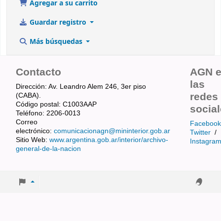
Agregar a su carrito
Guardar registro
Más búsquedas
Contacto
AGN 
las
Dirección: Av. Leandro Alem 246, 3er piso
redes
(CABA).
Código postal: C1003AAP
socia
Teléfono: 2206-0013
Correo
Facebook
electrónico:
comunicacionagn@mininterior.gob.ar
Twitter
/
Sitio Web:
www.argentina.gob.ar/interior/archivo-
Instagra
general-de-la-nacion