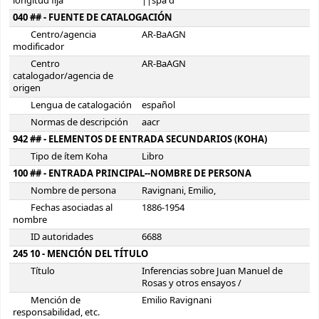
longitud fija
||spa d
040 ## - FUENTE DE CATALOGACIÓN
Centro/agencia
AR-BaAGN
modificador
Centro
AR-BaAGN
catalogador/agencia de
origen
Lengua de catalogación
español
Normas de descripción
aacr
942 ## - ELEMENTOS DE ENTRADA SECUNDARIOS (KOHA)
Tipo de ítem Koha
Libro
100 ## - ENTRADA PRINCIPAL--NOMBRE DE PERSONA
Nombre de persona
Ravignani, Emilio,
Fechas asociadas al
1886-1954
nombre
ID autoridades
6688
245 10 - MENCIÓN DEL TÍTULO
Título
Inferencias sobre Juan Manuel de
Rosas y otros ensayos /
Mención de
Emilio Ravignani
responsabilidad, etc.