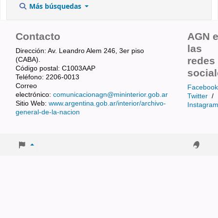
Más búsquedas
Contacto
AGN 
las
Dirección: Av. Leandro Alem 246, 3er piso
redes
(CABA).
Código postal: C1003AAP
socia
Teléfono: 2206-0013
Correo
Facebook
electrónico:
comunicacionagn@mininterior.gob.ar
Twitter
/
Sitio Web:
www.argentina.gob.ar/interior/archivo-
Instagra
general-de-la-nacion