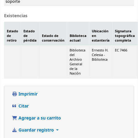
soporte
Existencias
Estado
Estado
Ubicación
Signatura
de
de
Estado de
Biblioteca
en
topográfica
retiro
pérdida
conservación
actual
estantería
completa
Biblioteca
Ernesto H.
EC 7466
del
Celesia -
Archivo
Biblioteca
General
de la
Nación
Imprimir
Citar
Agregar a su carrito
Guardar registro