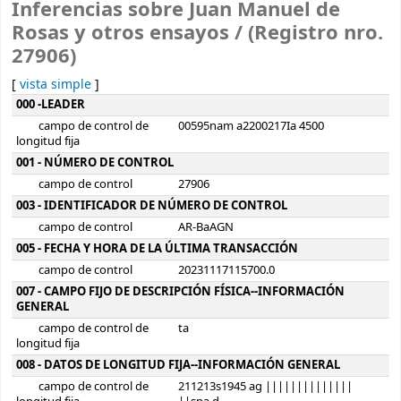
Inferencias sobre Juan Manuel de
Rosas y otros ensayos / (Registro nro.
27906)
[
vista simple
]
Detalles MARC
000 -LEADER
campo de control de
00595nam a2200217Ia 4500
longitud fija
001 - NÚMERO DE CONTROL
campo de control
27906
003 - IDENTIFICADOR DE NÚMERO DE CONTROL
campo de control
AR-BaAGN
005 - FECHA Y HORA DE LA ÚLTIMA TRANSACCIÓN
campo de control
20231117115700.0
007 - CAMPO FIJO DE DESCRIPCIÓN FÍSICA--INFORMACIÓN
GENERAL
campo de control de
ta
longitud fija
008 - DATOS DE LONGITUD FIJA--INFORMACIÓN GENERAL
campo de control de
211213s1945 ag ||||||||||||||