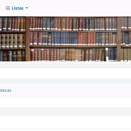
Listas
go
otecas