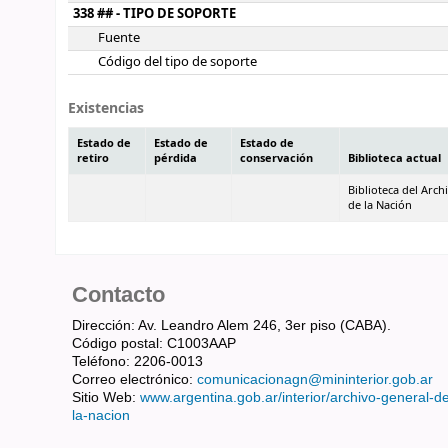
338 ## - TIPO DE SOPORTE
Fuente
Código del tipo de soporte
Existencias
Estado de
Estado de
Estado de
retiro
pérdida
conservación
Biblioteca actual
Biblioteca del Arch
de la Nación
Contacto
Dirección: Av. Leandro Alem 246, 3er piso (CABA).
Código postal: C1003AAP
Teléfono: 2206-0013
Correo electrónico:
comunicacionagn@mininterior.gob.ar
Sitio Web:
www.argentina.gob.ar/interior/archivo-general-d
la-nacion