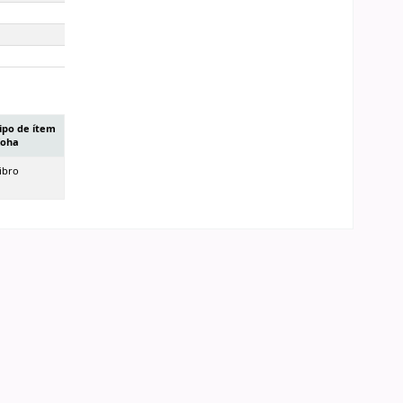
ipo de ítem
oha
ibro