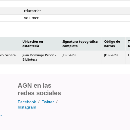
rdacarrier
volumen
Ubicación en
Signatura topográfica
Código de
T
estantería
completa
barras
K
ivo General
Juan Domingo Perón -
JDP 2628
JDP-2628
L
Biblioteca
AGN en las
redes sociales
Facebook
/
Twitter
/
Instagram
e-