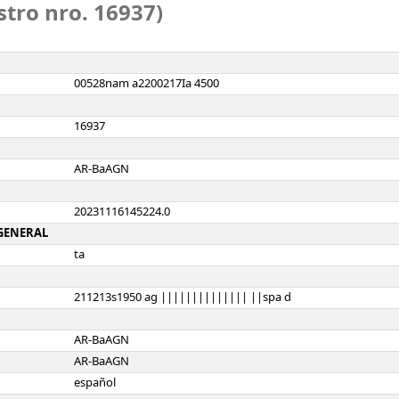
stro nro. 16937)
00528nam a2200217Ia 4500
16937
AR-BaAGN
20231116145224.0
 GENERAL
ta
211213s1950 ag |||||||||||||| ||spa d
AR-BaAGN
AR-BaAGN
español