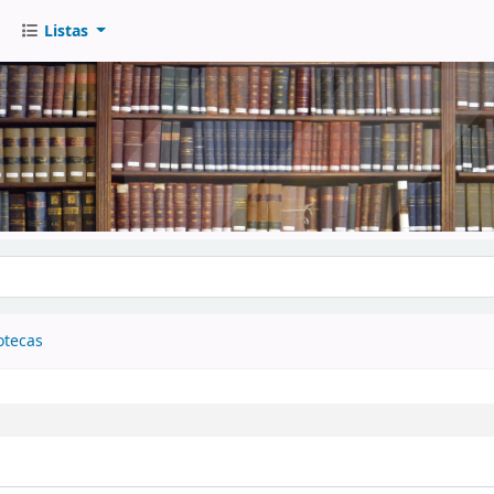
Listas
go
otecas