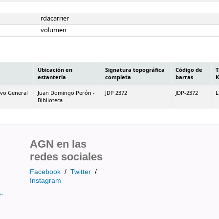
rdacarrier
volumen
Ubicación en
Signatura topográfica
Código de
T
estantería
completa
barras
K
ivo General
Juan Domingo Perón -
JDP 2372
JDP-2372
L
Biblioteca
AGN en las
redes sociales
Facebook
/
Twitter
/
Instagram
e-