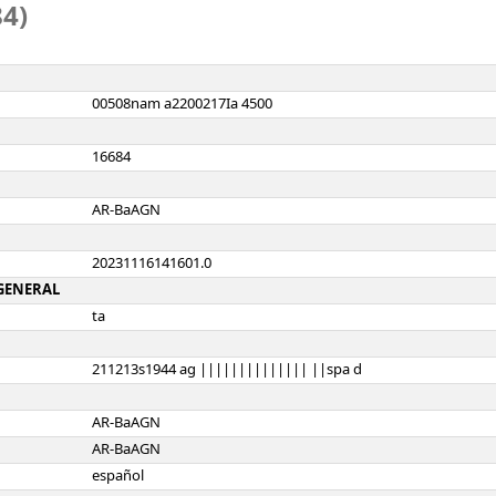
84)
00508nam a2200217Ia 4500
16684
AR-BaAGN
20231116141601.0
 GENERAL
ta
211213s1944 ag |||||||||||||| ||spa d
AR-BaAGN
AR-BaAGN
español