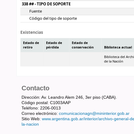
338 ## - TIPO DE SOPORTE
Fuente
Código del tipo de soporte
Existencias
Estado de
Estado de
Estado de
retiro
pérdida
conservación
Biblioteca actual
Biblioteca del Arch
de la Nación
Contacto
Dirección: Av. Leandro Alem 246, 3er piso (CABA).
Código postal: C1003AAP
Teléfono: 2206-0013
Correo electrónico:
comunicacionagn@mininterior.gob.ar
Sitio Web:
www.argentina.gob.ar/interior/archivo-general-d
la-nacion