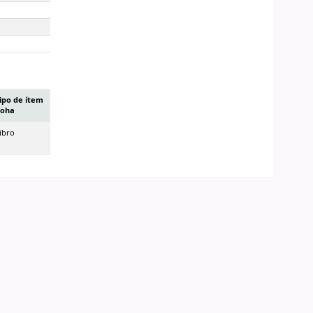
ipo de ítem
oha
ibro