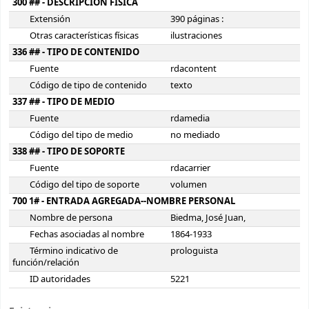
300 ## - DESCRIPCIÓN FÍSICA
Extensión
390 páginas :
Otras características físicas
ilustraciones
336 ## - TIPO DE CONTENIDO
Fuente
rdacontent
Código de tipo de contenido
texto
337 ## - TIPO DE MEDIO
Fuente
rdamedia
Código del tipo de medio
no mediado
338 ## - TIPO DE SOPORTE
Fuente
rdacarrier
Código del tipo de soporte
volumen
700 1# - ENTRADA AGREGADA--NOMBRE PERSONAL
Nombre de persona
Biedma, José Juan,
Fechas asociadas al nombre
1864-1933
Término indicativo de
prologuista
función/relación
ID autoridades
5221