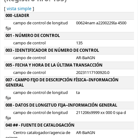
[
vista simple
]
Detalles MARC
000 -LEADER
campo de control de longitud
00624nam a2200229Ia 4500
fija
001 - NÚMERO DE CONTROL
campo de control
135
003 - IDENTIFICADOR DE NÚMERO DE CONTROL
campo de control
AR-BaAGN
005 - FECHA Y HORA DE LA ÚLTIMA TRANSACCIÓN
campo de control
20231117100920.0
007 - CAMPO FIJO DE DESCRIPCIÓN FÍSICA--INFORMACIÓN
GENERAL
campo de control de longitud
ta
fija
008 - DATOS DE LONGITUD FIJA--INFORMACIÓN GENERAL
campo de control de longitud
211206s9999 xx 000 0 spa d
fija
040 ## - FUENTE DE CATALOGACIÓN
Centro catalogador/agencia de
AR-BaAGN