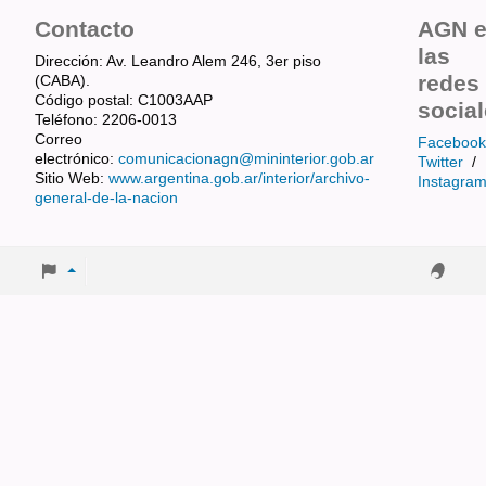
Contacto
AGN 
las
Dirección: Av. Leandro Alem 246, 3er piso
redes
(CABA).
Código postal: C1003AAP
socia
Teléfono: 2206-0013
Correo
Facebook
electrónico:
comunicacionagn@mininterior.gob.ar
Twitter
/
Sitio Web:
www.argentina.gob.ar/interior/archivo-
Instagra
general-de-la-nacion