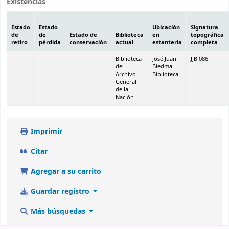
Existencias
Estado
Estado
Ubicación
Signatura
de
de
Estado de
Biblioteca
en
topográfica
retiro
pérdida
conservación
actual
estantería
completa
Biblioteca
José Juan
JJB 086
del
Biedma -
Archivo
Biblioteca
General
de la
Nación
Imprimir
Citar
Agregar a su carrito
Guardar registro
Más búsquedas