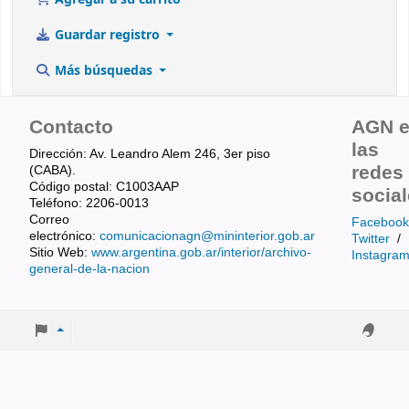
Guardar registro
Más búsquedas
Contacto
AGN 
las
Dirección: Av. Leandro Alem 246, 3er piso
redes
(CABA).
Código postal: C1003AAP
socia
Teléfono: 2206-0013
Correo
Facebook
electrónico:
comunicacionagn@mininterior.gob.ar
Twitter
/
Sitio Web:
www.argentina.gob.ar/interior/archivo-
Instagra
general-de-la-nacion