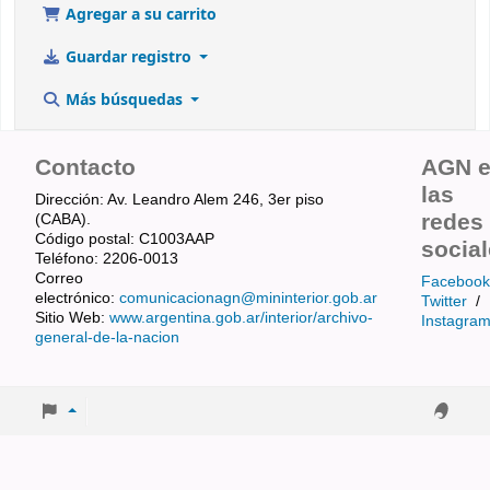
Agregar a su carrito
Guardar registro
Más búsquedas
Contacto
AGN 
las
Dirección: Av. Leandro Alem 246, 3er piso
redes
(CABA).
Código postal: C1003AAP
socia
Teléfono: 2206-0013
Correo
Facebook
electrónico:
comunicacionagn@mininterior.gob.ar
Twitter
/
Sitio Web:
www.argentina.gob.ar/interior/archivo-
Instagra
general-de-la-nacion