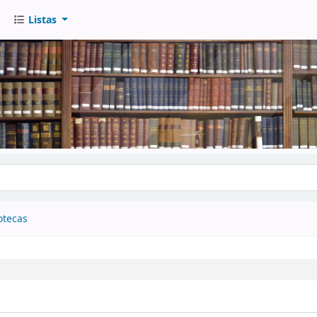
Listas
go
otecas