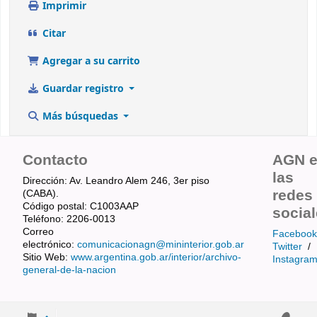
Imprimir
Citar
Agregar a su carrito
Guardar registro
Más búsquedas
Contacto
AGN 
las
Dirección: Av. Leandro Alem 246, 3er piso
redes
(CABA).
Código postal: C1003AAP
socia
Teléfono: 2206-0013
Correo
Facebook
electrónico:
comunicacionagn@mininterior.gob.ar
Twitter
/
Sitio Web:
www.argentina.gob.ar/interior/archivo-
Instagra
general-de-la-nacion