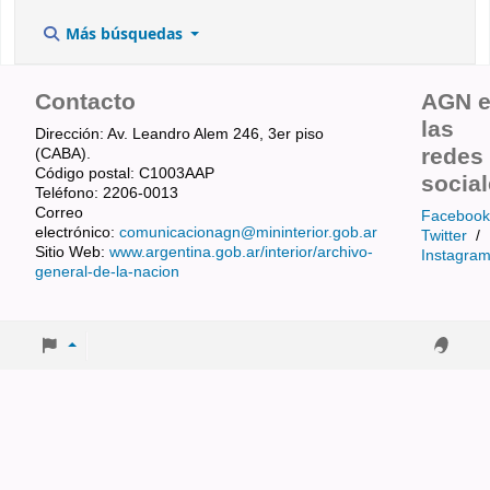
Más búsquedas
Contacto
AGN 
las
Dirección: Av. Leandro Alem 246, 3er piso
redes
(CABA).
Código postal: C1003AAP
socia
Teléfono: 2206-0013
Correo
Facebook
electrónico:
comunicacionagn@mininterior.gob.ar
Twitter
/
Sitio Web:
www.argentina.gob.ar/interior/archivo-
Instagra
general-de-la-nacion