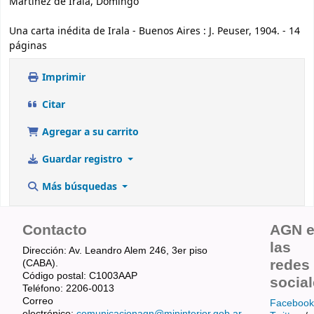
Martínez de Irala, Domingo
Una carta inédita de Irala - Buenos Aires : J. Peuser, 1904. - 14
páginas
Imprimir
Citar
Agregar a su carrito
Guardar registro
Más búsquedas
Contacto
AGN 
las
Dirección: Av. Leandro Alem 246, 3er piso
redes
(CABA).
Código postal: C1003AAP
socia
Teléfono: 2206-0013
Correo
Facebook
electrónico:
comunicacionagn@mininterior.gob.ar