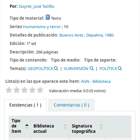
Por:
Goyret, José Teófilo
Tipo de material:
Texto
Series
Humanismo y terror
; 10
Detalles de publicación:
Buenos Aires :
Depalma,
1980.
Edición:
1ª ed
Descripción:
266 páginas
Tipo de contenido:
Tipo de medio:
Tipo de soporte:
Tema(s):
GEOPOLÍTICA
SUBVERSIÓN
POLÍTICA
Lista(s) en las que aparece este ítem:
AGN - Biblioteca
Valoración
Valoración media: 0.0 (0 votos)
Existencias
( 1 )
Comentarios ( 0 )
Tipo
de
Biblioteca
Signatura
ítem
actual
topográfica
Existencias