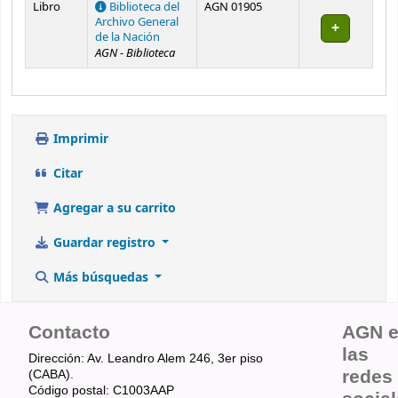
Libro
Biblioteca del
AGN 01905
Archivo General
de la Nación
AGN - Biblioteca
Imprimir
Citar
Agregar a su carrito
Guardar registro
Más búsquedas
Contacto
AGN 
las
Dirección: Av. Leandro Alem 246, 3er piso
redes
(CABA).
Código postal: C1003AAP